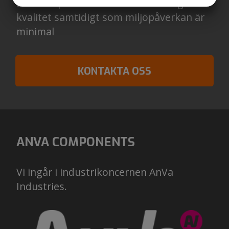
som är optimerade till att hålla högsta
kvalitet samtidigt som miljöpåverkan är
MARKETING
STATISTIK
minimal
KONTAKTA OSS
ANVA COMPONENTS
Vi ingår i industrikoncernen AnVa
Industries.