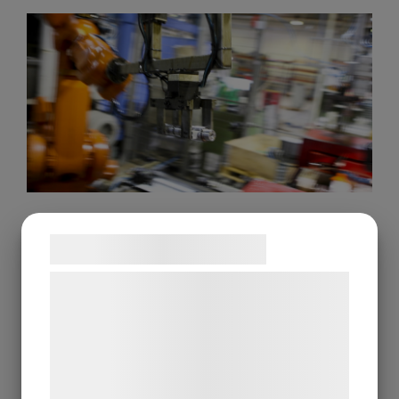
NAVIGATION
Samtykke til cookies
Vi og vores samarbejdspartnere bruger
Hem
teknologier, herunder cookies, til at
Tjänster
indsamle oplysninger om dig til forskellige
Kvalitet & Miljö
formål, herunder: Tilpasning af annoncering,
Nyheter
bedre brugeroplevelse, funktionalitet,
Kontakt